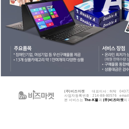
(주)비즈마켓
대표이사 : 허탁 	04373 서울특별시 용산구 청파로 40 삼구빌딩 9층

사업자등록번호 : 214-88-80576	email : bizmarket@bizmarket.com	개인정보보호 책임자 : 박상욱	CopyrightⓒBIZMARKET CO., LTD.

본 서비스는 
The-K몰
과 
(주)비즈마켓
의